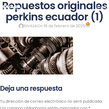
Repuestos originales
ME
perkins ecuador (1)
0
SIVASA
On 18 de febrero de 2025
Deja una respuesta
Tu dirección de correo electrónico no será publicada.
Los campos obligatorios están marcados con
*