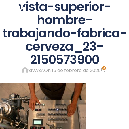
vista-superior-
ME
hombre-
trabajando-fabrica-
cerveza_23-
2150573900
0
SIVASA
On 15 de febrero de 2025