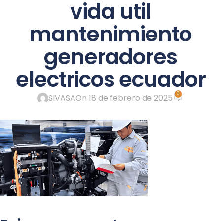
vida util
ME
mantenimiento
generadores
electricos ecuador
0
SIVASA
On 18 de febrero de 2025